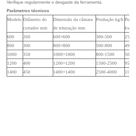
Verifique regularmente o desgaste da ferramenta.
Parâmetros técnicos
Modelo
Diâmetro do
Dimensão da câmara
Produção kg/h
Potên
cortador mm
de trituração mm
kw
600
260
600×600
300-500
25
800
300
800×800
500-800
49
1000
350
1000×1000
800-1500
50.5
1200
400
1200×1200
1500-2500
95.5
1400
450
1400×1400
2500-4000
117.5