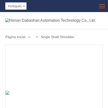
T
Português

Página inicial
>
>
Single Shaft Shredder